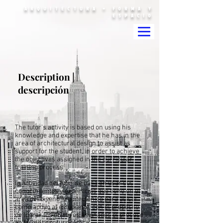
ARQUITECTURA + FORMA Y
ESPACIO
Description |
descripción
The tutor's activity is based on using his
knowledge and expertise that he has in the
area of architectural design to assist as
support for the student, in order to achieve
the objectives assigned in the curricular
training process.
la actividad del tutor se basa en usar sus
conocimientos y experticias que tiene en el
area del diseño arquitectónico para asistir
como apoyo al estudiante, con el propósito
de lograr los objetivos asignados el proceso