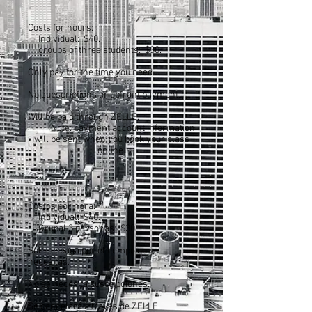
Costs for hours:
Individual: $40.
groups of three students: $30.
Only pay for the time you need.
No subscriptions or upfront payment.
Will be paid through ZELLE.
Note: payment account information
will be sent when you book your class
online.
Costos por hora:
Individual: $40.
Grupal 3 personas: $30.
Solo se paga por el tiempo que
necesitas.
No se necesita suscripciones.
Se cancelará a través de ZELLE.