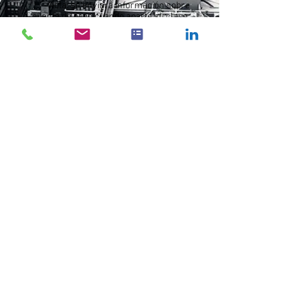
Nota: se enviará información sobre
cuenta de pago cuando aparte su clase
online.
schedule