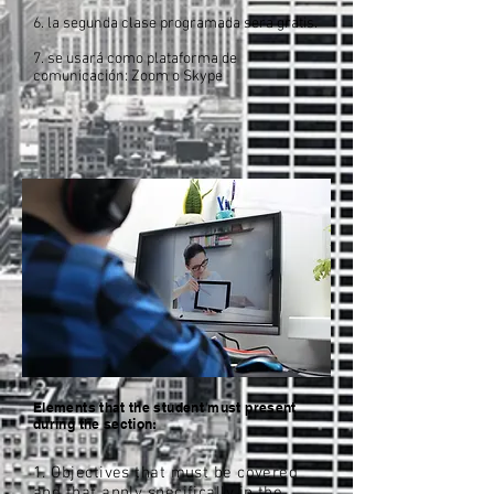
6. la segunda clase programada sera gratis.
7. se usará como plataforma de
comunicación: Zoom o Skype
Elements that the student must present
during the section:
1. Objectives that must be covered
and that apply specifically in the