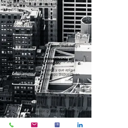
time provided in that advisory
period.
2. Graphic elements:
a. conceptual elements.
b. two-dimensional elements (plans,
sections, and elevations).
c. three-dimensional models.
d. any graphic expression that helps
to express your project
Elementos que debe presentar el
estudiante durante la sección:
1. Objetivos que debe cubrir y que aplica
específicamente en el tiempo dispuesto en
ese periodo de la asesoría.
2. Elementos gráficos:
a. elementos conceptuales.
b. elementos bidimensionales (plantas,
secciones y alzados).
c. modelos tridimensionales.
d. cualquier expresión gráfica que ayude a
expresar su proyecto.