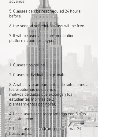
advance.
5. Classes can be rescheduled 24 hours
before.
6. the second scheduled class will be free.
7. It will be used as a communication
platform: zoom or skype.
1. Clases tipo online.
2. Clases individuales o grupales.
3. Analisis y planteamientos de soluciones a
los problemas de diseño o
motivos de dudas que expongan los
estudiantes (no más de 2
planteamientos por hora).
4. Las clases sera programadas con 3 días
de antelación.
5. Las clases se podrán reprogramar 24
horas antes.